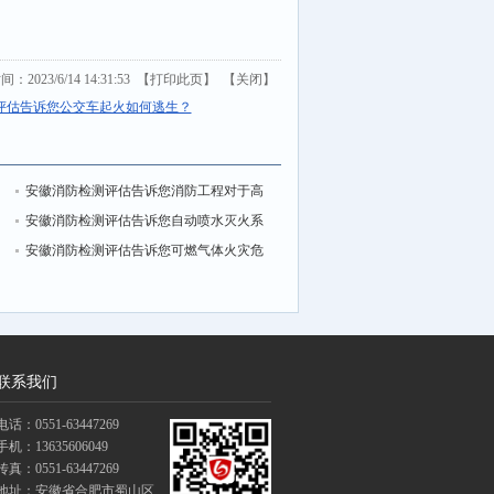
2023/6/14 14:31:53 【
打印此页
】 【
关闭
】
评估告诉您公交车起火如何逃生？
故
安徽消防检测评估告诉您消防工程对于高
习
层建筑的重要性
安徽消防检测评估告诉您自动喷水灭火系
见
统验的重点
安徽消防检测评估告诉您可燃气体火灾危
险性参数及测定方法
联系我们
电话：0551-63447269
手机：13635606049
传真：0551-63447269
地址：安徽省合肥市蜀山区