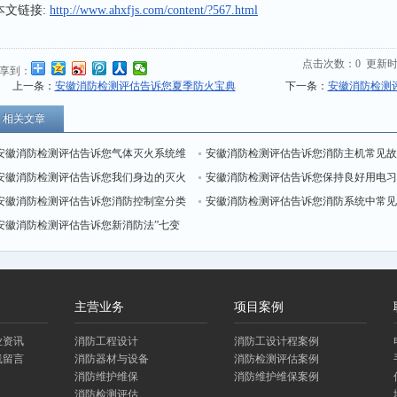
本文链接:
http://www.ahxfjs.com/content/?567.html
点击次数：
0
更新时间：
享到：
上一条：
安徽消防检测评估告诉您夏季防火宝典
下一条：
安徽消防检测
相关文章
安徽消防检测评估告诉您气体灭火系统维
安徽消防检测评估告诉您消防主机常见
护管理标准
安徽消防检测评估告诉您我们身边的灭火
障有哪些，有什么处理方法？
安徽消防检测评估告诉您保持良好用电
神器你都知道吗？
安徽消防检测评估告诉您消防控制室分类
惯 杜绝火灾隐患
安徽消防检测评估告诉您消防系统中常
达标创建标准（I类）
安徽消防检测评估告诉您新消防法”七变
的问题、原因与处理
主营业务
项目案例
业资讯
消防工程设计
消防工设计程案例
线留言
消防器材与设备
消防检测评估案例
消防维护维保
消防维护维保案例
消防检测评估