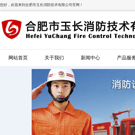
您好，欢迎来到合肥市玉长消防技术有限公司官网！
网站首页
关于我们
新闻中心
产品服