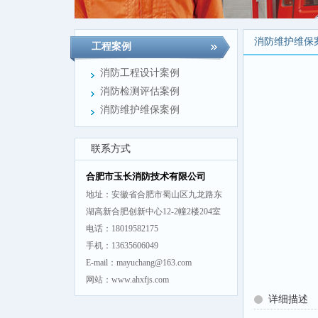
消防维护维保
工程案例
消防工程设计案例
消防检测评估案例
消防维护维保案例
联系方式
合肥市玉长消防技术有限公司
地址：安徽省合肥市蜀山区九龙路东
湖高新合肥创新中心12-2幢2楼204室
电话：18019582175
手机：13635606049
E-mail：mayuchang@163.com
网站：www.ahxfjs.com
详细描述