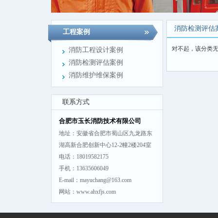
消防检测评估
工程案例
对不起，该分类
消防工程设计案例
消防检测评估案例
消防维护维保案例
联系方式
合肥市玉长消防技术有限公司
地址：安徽省合肥市蜀山区九龙路东
湖高新合肥创新中心12-2幢2楼204室
电话：18019582175
手机：13635606049
E-mail：mayuchang@163.com
网站：www.ahxfjs.com