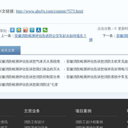
本文链接:
http://www.ahxfjs.com/content/?573.html
点击次数：
0
更新时间：
享到：
上一条：
安徽消防检测评估告诉您公交车起火如何逃生？
下一条：
安徽消
梯
相关文章
安徽消防检测评估告诉您气体灭火系统维
安徽消防检测评估告诉您消防主机常见
护管理标准
安徽消防检测评估告诉您我们身边的灭火
障有哪些，有什么处理方法？
安徽消防检测评估告诉您保持良好用电
神器你都知道吗？
安徽消防检测评估告诉您消防控制室分类
惯 杜绝火灾隐患
安徽消防检测评估告诉您消防系统中常
达标创建标准（I类）
安徽消防检测评估告诉您新消防法”七变
的问题、原因与处理
主营业务
项目案例
业资讯
消防工程设计
消防工设计程案例
线留言
消防器材与设备
消防检测评估案例