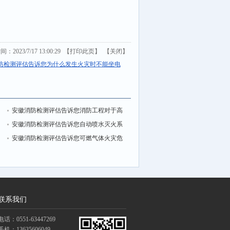
2023/7/17 13:00:29 【
打印此页
】 【
关闭
】
防检测评估告诉您为什么发生火灾时不能坐电
故
安徽消防检测评估告诉您消防工程对于高
习
层建筑的重要性
安徽消防检测评估告诉您自动喷水灭火系
见
统验的重点
安徽消防检测评估告诉您可燃气体火灾危
险性参数及测定方法
联系我们
电话：0551-63447269
手机：13635606049