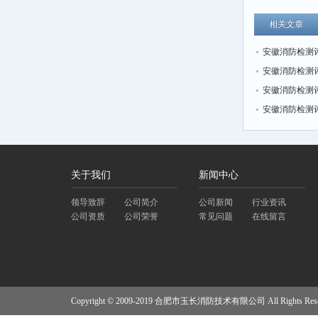
相关文章
安徽消防检测
的消防误区？
安徽消防检测
安徽消防检测
统验收的重点
安徽消防检测
需要图纸大全
关于我们
新闻中心
领导致辞
公司简介
公司新闻
行业资讯
公司资质
公司荣誉
常见问题
在线留言
Copyright © 2009-2019 合肥市玉长消防技术有限公司 All Rights Re